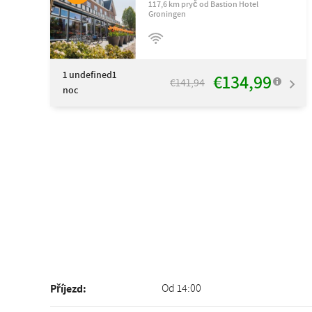
117,6 km pryč od Bastion Hotel
Groningen
1
undefined1
€134,99
€141,94
noc
Od 14:00
Příjezd: