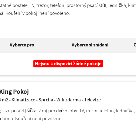
atné postele, TV, trezor, telefon, prostorný psací stůl, lednička, k
a. Kouření v pokoji není povoleno.
Vyberte pro
Vyberte si snídani
C
Nejsou k dispozici žádné pokoje
King Pokoj
4 m2 - Klimatizace - Sprcha - Wifi zdarma - Televize
-size postel (šířka: 2 m) pro dvě osoby, TV, trezor, telefon, lednič
 zdarma. Kouření není povoleno.