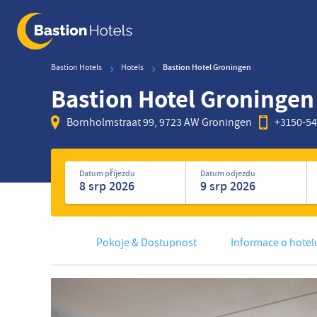
Skip
to
main
content
Bastion Hotels
Hotels
Bastion Hotel Groningen
Bastion Hotel Groningen
Bornholmstraat 99, 9723 AW Groningen
+3150-5
Hledat
hotely
Datum příjezdu
Datum odjezdu
Pokoje & Dostupnost
Informace o hotel