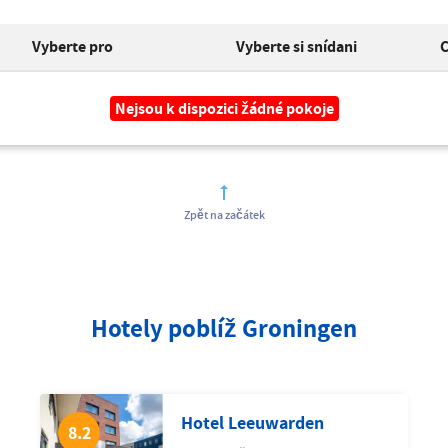
Vyberte pro
Vyberte si snídani
C
Nejsou k dispozici žádné pokoje
Zpět na začátek
Hotely poblíž Groningen
Hotel Leeuwarden
8.2