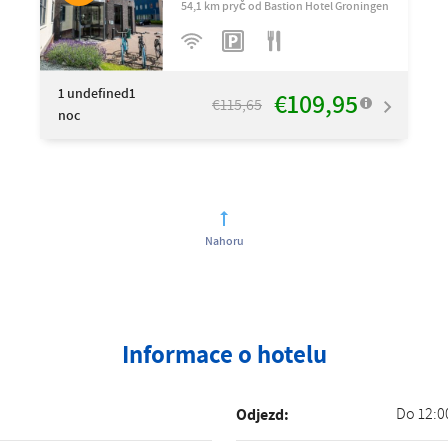
54,1 km pryč od Bastion Hotel Groningen
1
undefined1
€109,95
€115,65
noc
Nahoru
Informace o hotelu
Do 12:0
Odjezd: