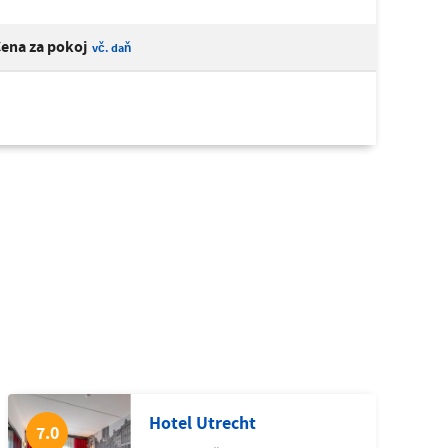
ena za pokoj
vč. daň
Hotel Utrecht
7.0