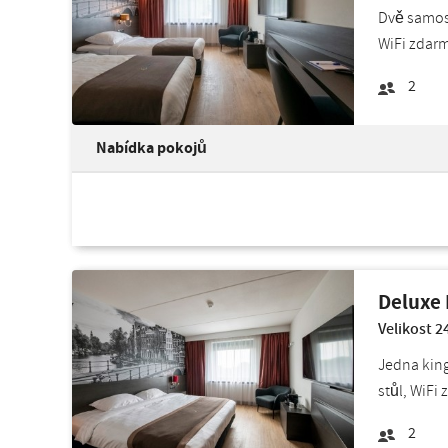
Dvě samost
WiFi zdarm
2
Nabídka pokojů
Deluxe 
Velikost 2
Jedna king
stůl, WiFi
2