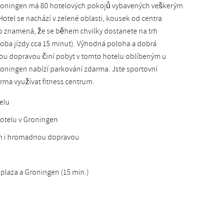
Groningen má 80 hotelových pokojů vybavených veškerým
Slovak
otel se nachází v zelené oblasti, kousek od centra
To znamená, že se během chvilky dostanete na trh
oba jízdy cca 15 minut). Výhodná poloha a dobrá
ou dopravou činí pobyt v tomto hotelu oblíbeným u
roningen nabízí parkování zdarma. Jste sportovní
ma využívat fitness centrum.
elu
otelu v Groningen
m i hromadnou dopravou
niplaza a Groningen (15 min.)