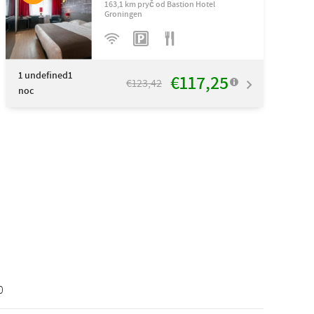
163,1 km pryč od Bastion Hotel
Groningen
1
undefined1
€117,25
€123,42
noc
0