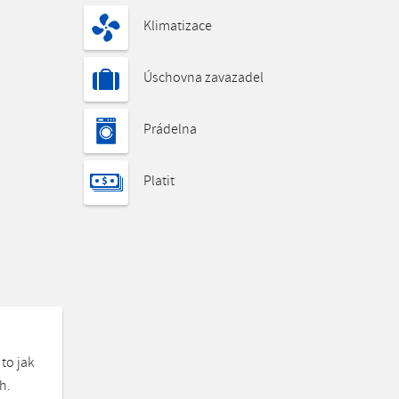
Klimatizace
Úschovna zavazadel
Prádelna
Platit
to jak
h.