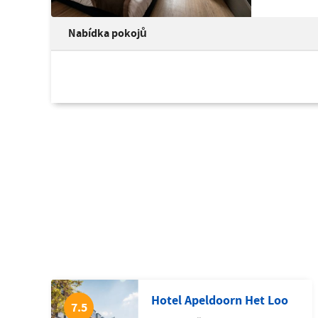
Nabídka pokojů
Hotel Apeldoorn Het Loo
7.5