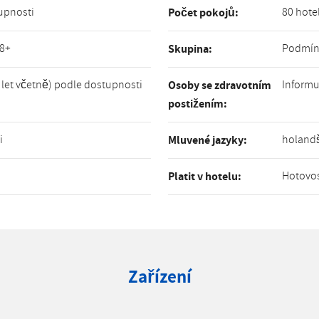
upnosti
80 hote
Počet pokojů:
18+
Podmínk
Skupina:
 let včetně) podle dostupnosti
Informu
Osoby se zdravotním
postižením:
i
holandš
Mluvené jazyky:
Hotovos
Platit v hotelu:
Zařízení