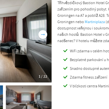
Tříhvězdičkový Bastion Hotel 
Romanian
Turkish
zařízením pro pohodlný pobyt. H
Groningen na A7 a poblíž A28. 
Groningen nebo
Martiniplaza
(d
dostupnost veřejnou i soukrom
našich hostů. Bastion Hotel v G
nadšenec? V hotelu můžete zdar
WiFi zdarma v celém hot
Bezplatné parkování u h
Snadno dostupné aute
1 / 22
Zdarma fitness zařízení
V blízkosti centra Marti