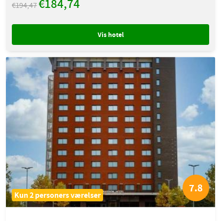
€184,74
€194,47
Vis hotel
7.8
Kun 2 personers værelser