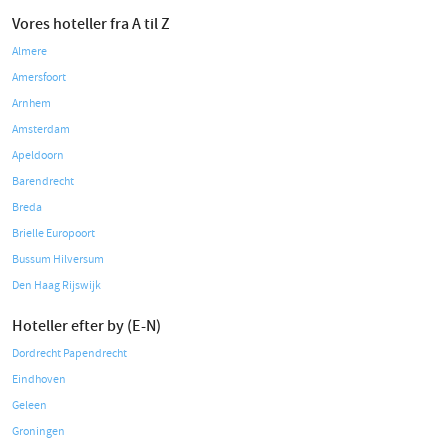
Vores hoteller fra A til Z
Almere
Amersfoort
Arnhem
Amsterdam
Apeldoorn
Barendrecht
Breda
Brielle Europoort
Bussum Hilversum
Den Haag Rijswijk
Hoteller efter by (E-N)
Dordrecht Papendrecht
Eindhoven
Geleen
Groningen