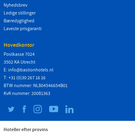
Nyhedsbrev
Ledige stillinger
Bæredygtighed
Laveste prisgaranti
Hovedkontor
Postkasse 7024
3502 KA Utrecht
E:
info@bastionhotels.nl
T: +31 (0)30 267 16 16
BTW nummer: NL804546654B01
KvK nummer: 20081363
Hoteller efter provins