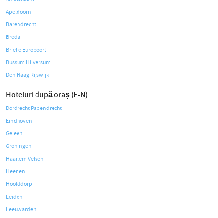
Apeldoorn
Barendrecht
Breda
Brielle Europoort
Bussum Hilversum
Den Haag Rijswijk
Hoteluri după oraș (E-N)
Dordrecht Papendrecht
Eindhoven
Geleen
Groningen
Haarlem Velsen
Heerlen
Hoofddorp
Leiden
Leeuwarden