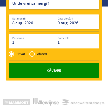
hoteluri
Data sosirii
Data plecării
Personen
Camerele
1
1
Privé
of
Privat
Afaceri
Zakelijk