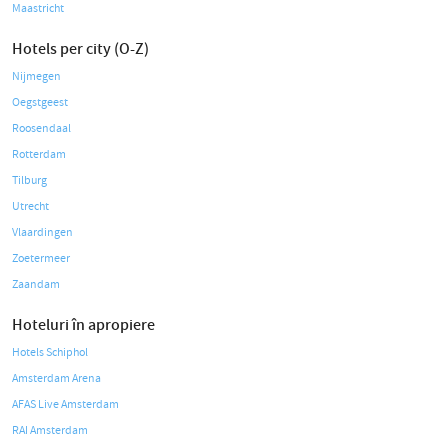
Maastricht
Hotels per city (O-Z)
Nijmegen
Oegstgeest
Roosendaal
Rotterdam
Tilburg
Utrecht
Vlaardingen
Zoetermeer
Zaandam
Hoteluri în apropiere
Hotels Schiphol
Amsterdam Arena
AFAS Live Amsterdam
RAI Amsterdam