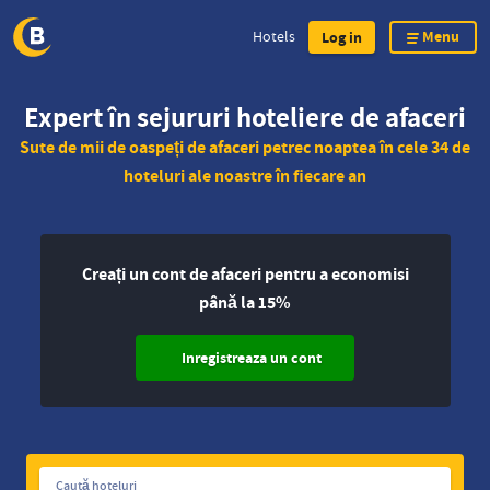
Menu
Hotels
Log in
Skip
Expert în sejururi hoteliere de afaceri
to
main
Sute de mii de oaspeți de afaceri petrec noaptea în cele 34 de
content
hoteluri ale noastre în fiecare an
Creați un cont de afaceri pentru a economisi
până la 15%
Inregistreaza un cont
Caută
Caută hoteluri