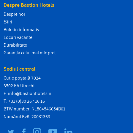
Despre Bastion Hotels
Despre noi
Știri
Buletin informativ
Locuri vacante
Durabilitate
Garanția celui mai mic preț
Sediul central
Cutie poștală 7024
3502 KA Utrecht
E:
info@bastionhotels.nl
T: +31 (0)30 267 16 16
BTW number: NL804546654B01
Numărul KvK: 20081363