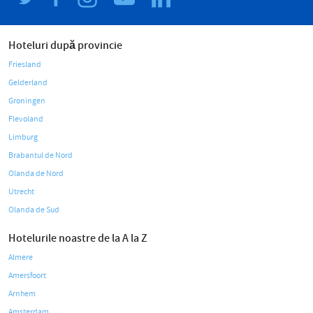
Hoteluri după provincie
Friesland
Gelderland
Groningen
Flevoland
Limburg
Brabantul de Nord
Olanda de Nord
Utrecht
Olanda de Sud
Hotelurile noastre de la A la Z
Almere
Amersfoort
Arnhem
Amsterdam