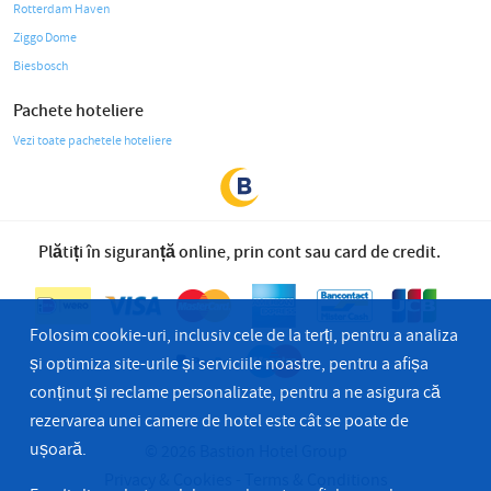
Rotterdam Haven
Ziggo Dome
Biesbosch
Pachete hoteliere
Vezi toate pachetele hoteliere
Plătiți în siguranță online, prin cont sau card de credit.
Folosim cookie-uri, inclusiv cele de la terți, pentru a analiza
și optimiza site-urile și serviciile noastre, pentru a afișa
conținut și reclame personalizate, pentru a ne asigura că
rezervarea unei camere de hotel este cât se poate de
ușoară.
© 2026 Bastion Hotel Group
Privacy & Cookies
Terms & Conditions