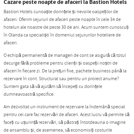
Cazare peste noapte de afaceri la Bastion Hotels
Bastion Hotels cunoaște dorințele și nevoile oaspeților de
afaceri. Oferim sejururi de afaceri peste noapte în cele 34 de
hoteluri ale noastre de peste 30 de ani. Acum suntem cunoscuți
în Olanda ca specialiști în domeniul sejururilor hoteliere de
afaceri.
O echipă permanentă de manageri de cont se asigură că totul
decurge fără probleme pentru clienții și oaspeții noștri de
afaceri în fiecare zi. De la prețuri fixe, pachete business până la
rezervare în cont. Structural sau pentru un proiect anume?
Suntem gata să vă ajutăm să începeți cu dorințele
dumneavoastră specifice.
Am dezvoltat un instrument de rezervare la îndemână special
pentru cei care fac rezervări de afaceri. Acest lucru vă permite să
faceți cu ușurință rezervări, să păstrați întotdeauna o imagine
de ansamblu și, de asemenea, să economisiți costurile