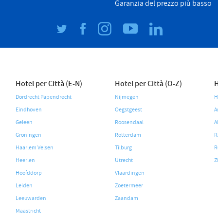
Garanzia del prezzo più basso
Hotel per Città (E-N)
Hotel per Città (O-Z)
H
Dordrecht Papendrecht
Nijmegen
H
Eindhoven
Oegstgeest
A
Geleen
Roosendaal
A
Groningen
Rotterdam
R
Haarlem Velsen
Tilburg
R
Heerlen
Utrecht
Z
Hoofddorp
Vlaardingen
Leiden
Zoetermeer
Leeuwarden
Zaandam
Maastricht