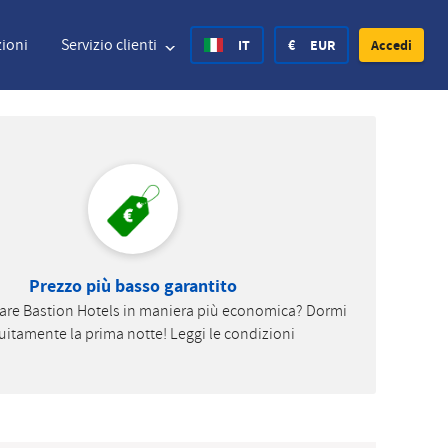
ioni
Servizio clienti
IT
€
EUR
Accedi
nited States Dollar
Deutsch
£
British Pound
nited States Dollar
Deutsch
£
British Pound
anish Krone
Prezzo più basso garantito
Español
Rs.
India Rupee
are Bastion Hotels in maniera più economica? Dormi
orway Krone
Hvratski
zł
Poland Zloty
uitamente la prima notte! Leggi le condizioni
weden Krona
Finnish
CHF
Switzerland Franc
Czech