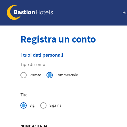
Skip
to
Ho
main
content
Registra un conto
I tuoi dati personali
Tipo di conto
Privato
Commerciale
Titel
Sig.
Sig.rina
NOME AZIENDA