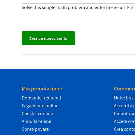
Solve this simple math problem and enter the result. E.g. 
Mia prenotazione
Commerc
Domande frequenti
Notte bus
Pagamento online
Accordi a 
Check-in online
Prenota su
Annulla online
Accedi co
Conto private
Crea cont