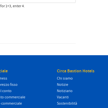
for 1+3, enter 4.
iale
Circa Bastion Hotels
iness
Chi siamo
prezzo fisso
Notizie
l conto
Notiziario
nto commerciale
Vacanti
o commerciale
Sostenibilità