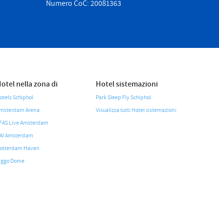
Numero CoC: 20081363
otel nella zona di
Hotel sistemazioni
otels Schiphol
Park Sleep Fly Schiphol
msterdam Arena
Visualizza tutti Hotel sistemazioni
FAS Live Amsterdam
AI Amsterdam
otterdam Haven
iggo Dome