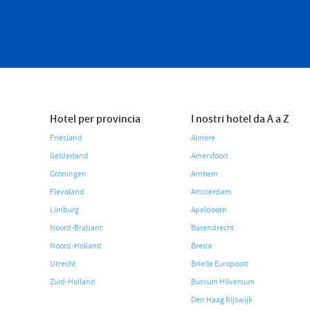
Hotel per provincia
I nostri hotel da A a Z
Friesland
Almere
Gelderland
Amersfoort
Groningen
Arnhem
Flevoland
Amsterdam
Limburg
Apeldoorn
Noord-Brabant
Barendrecht
Noord-Holland
Breda
Utrecht
Brielle Europoort
Zuid-Holland
Bussum Hilversum
Den Haag Rijswijk