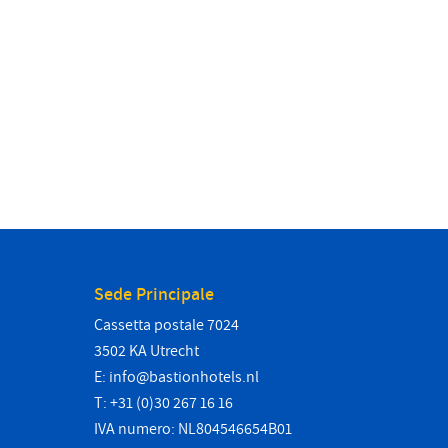
Sede Principale
Cassetta postale 7024
3502 KA Utrecht
E:
info@bastionhotels.nl
T: +31 (0)30 267 16 16
IVA numero: NL804546654B01