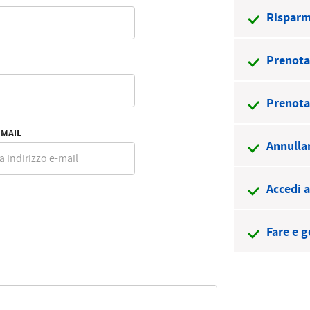
Romanian
Turkish
Risparm
Prenota 
Prenota
MAIL
Annullam
Accedi a
Fare e g