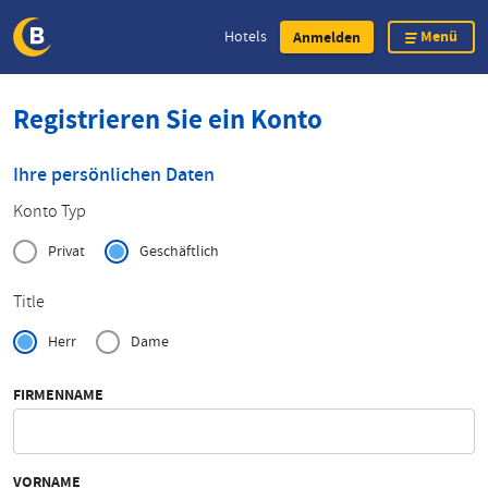
Menü
Hotels
Anmelden
Direkt
Registrieren Sie ein Konto
zum
Inhalt
Ihre persönlichen Daten
Konto Typ
Privat
Geschäftlich
Title
Herr
Dame
FIRMENNAME
VORNAME