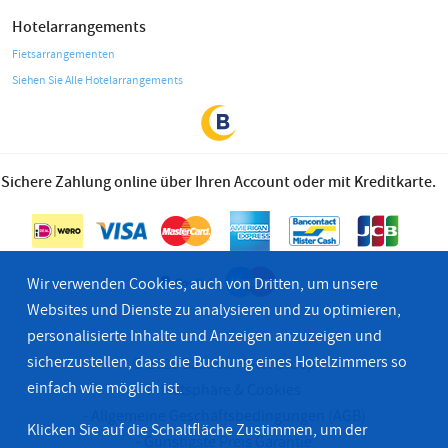
Hotelarrangements
Fietsarrangementen
Siehen Sie Alle Hotelarrangements
Sichere Zahlung online über Ihren Account oder mit Kreditkarte.
Wir verwenden Cookies, auch von Dritten, um unsere
Websites und Dienste zu analysieren und zu optimieren,
personalisierte Inhalte und Anzeigen anzuzeigen und
sicherzustellen, dass die Buchung eines Hotelzimmers so
© 2026 Bastion Hotel Groep
einfach wie möglich ist.
Privatsphäre & Cookies
Allgemeine Geschäftsbedingungen (AGB)
Klicken Sie auf die Schaltfläche Zustimmen, um der
Günstigste Preis Garantie