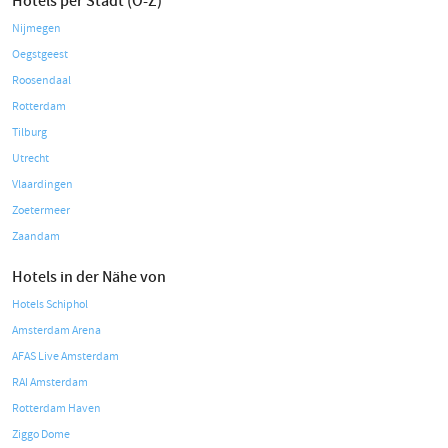
Hotels per Stadt (O-Z)
Nijmegen
Oegstgeest
Roosendaal
Rotterdam
Tilburg
Utrecht
Vlaardingen
Zoetermeer
Zaandam
Hotels in der Nähe von
Hotels Schiphol
Amsterdam Arena
AFAS Live Amsterdam
RAI Amsterdam
Rotterdam Haven
Ziggo Dome