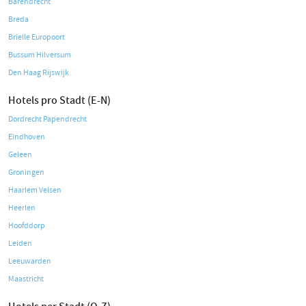
Barendrecht
Breda
Brielle Europoort
Bussum Hilversum
Den Haag Rijswijk
Hotels pro Stadt (E-N)
Dordrecht Papendrecht
Eindhoven
Geleen
Groningen
Haarlem Velsen
Heerlen
Hoofddorp
Leiden
Leeuwarden
Maastricht