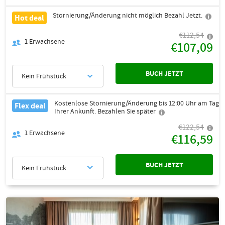
Stornierung/Änderung nicht möglich Bezahl Jetzt.
Hot deal
€112,54
1
Erwachsene
€107,09
BUCH JETZT
Kein Frühstück
Kostenlose Stornierung/Änderung bis 12:00 Uhr am Tag
Flex deal
Ihrer Ankunft. Bezahlen Sie später
€122,54
1
Erwachsene
€116,59
BUCH JETZT
Kein Frühstück