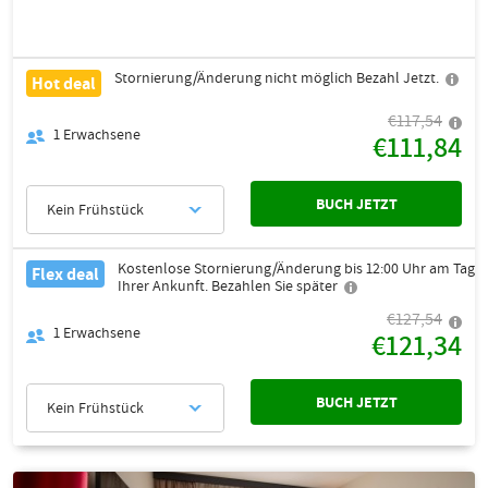
Stornierung/Änderung nicht möglich Bezahl Jetzt.
Hot deal
€117,54
1
Erwachsene
€111,84
BUCH JETZT
Kein Frühstück
Kostenlose Stornierung/Änderung bis 12:00 Uhr am Tag
Flex deal
Ihrer Ankunft. Bezahlen Sie später
€127,54
1
Erwachsene
€121,34
BUCH JETZT
Kein Frühstück