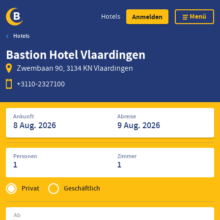
Menü
Hotels
Anmelden
Hotels
Direkt
Bastion Hotel Vlaardingen
zum
Inhalt
Zwembaan 90, 3134 KN Vlaardingen
+3110-2327100
Suche
Ankunft
Abreise
nach
Hotels
Personen
Zimmer
1
1
Privé
of
Privat
Geschäftlich
Zakelijk
Ab