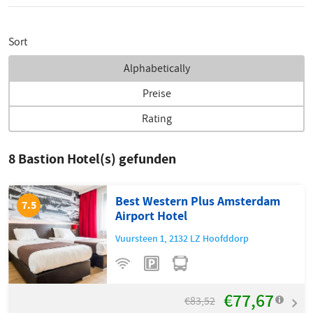
Sort
Alphabetically
Preise
Rating
8
Bastion Hotel(s) gefunden
Best Western Plus Amsterdam
7.5
Airport Hotel
Vuursteen 1
,
2132 LZ
Hoofddorp
€77,67
€83,52