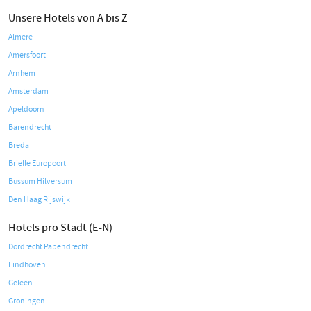
Unsere Hotels von A bis Z
Almere
Amersfoort
Arnhem
Amsterdam
Apeldoorn
Barendrecht
Breda
Brielle Europoort
Bussum Hilversum
Den Haag Rijswijk
Hotels pro Stadt (E-N)
Dordrecht Papendrecht
Eindhoven
Geleen
Groningen