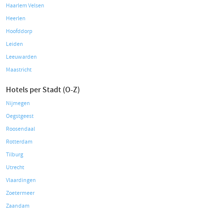
Haarlem Velsen
Heerlen
Hoofddorp
Leiden
Leeuwarden
Maastricht
Hotels per Stadt (O-Z)
Nijmegen
Oegstgeest
Roosendaal
Rotterdam
Tilburg
Utrecht
Vlaardingen
Zoetermeer
Zaandam