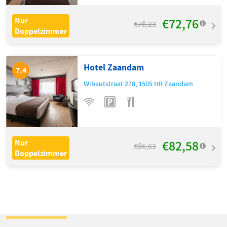
€72,76
Nur
€78,23
Doppelzimmer
Hotel Zaandam
7.4
Wibautstraat 278
,
1505 HR
Zaandam
€82,58
Nur
€86,63
Doppelzimmer