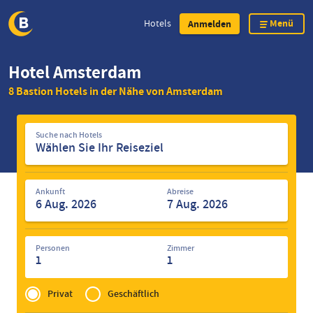
Menü
Hotels
Anmelden
Direkt
Hotel Amsterdam
zum
8 Bastion Hotels in der Nähe von Amsterdam
Inhalt
Suche
Suche nach Hotels
nach
Hotels
Ankunft
Abreise
Personen
Zimmer
1
1
Privé
of
Privat
Geschäftlich
Zakelijk