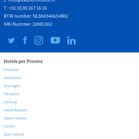
E:
info@bastionhotels.nl
T: +31 (0)30 267 16 16
BTW number: NL804546654B01
IHK-Nummer: 20081363
Hotels per Provinz
Friesland
Gelderland
Groningen
Flevoland
Limburg
Noord-Brabant
Noord-Holland
Utrecht
Zuid-Holland