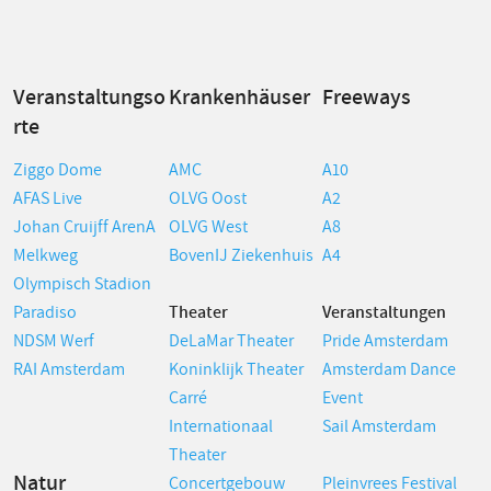
Veranstaltungso
Krankenhäuser
Freeways
rte
Ziggo Dome
AMC
A10
AFAS Live
OLVG Oost
A2
Johan Cruijff ArenA
OLVG West
A8
Melkweg
BovenIJ Ziekenhuis
A4
Olympisch Stadion
Paradiso
Theater
Veranstaltungen
NDSM Werf
DeLaMar Theater
Pride Amsterdam
RAI Amsterdam
Koninklijk Theater
Amsterdam Dance
Carré
Event
Internationaal
Sail Amsterdam
Theater
Natur
Concertgebouw
Pleinvrees Festival