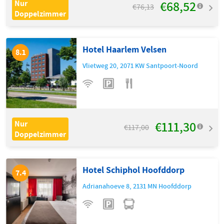
€68,52
Nur
€76,13
Doppelzimmer
Hotel Haarlem Velsen
8.1
Vlietweg 20
,
2071 KW
Santpoort-Noord
€111,30
Nur
€117,00
Doppelzimmer
Hotel Schiphol Hoofddorp
7.4
Adrianahoeve 8
,
2131 MN
Hoofddorp