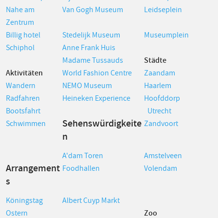
Nahe am
Van Gogh Museum
Leidseplein
Zentrum
Billig hotel
Stedelijk Museum
Museumplein
Schiphol
Anne Frank Huis
Madame Tussauds
Städte
Aktivitäten
World Fashion Centre
Zaandam
Wandern
NEMO Museum
Haarlem
Radfahren
Heineken Experience
Hoofddorp
Bootsfahrt
Utrecht
Sehenswürdigkeite
Schwimmen
Zandvoort
n
A'dam Toren
Amstelveen
Arrangement
Foodhallen
Volendam
s
Köningstag
Albert Cuyp Markt
Ostern
Zoo