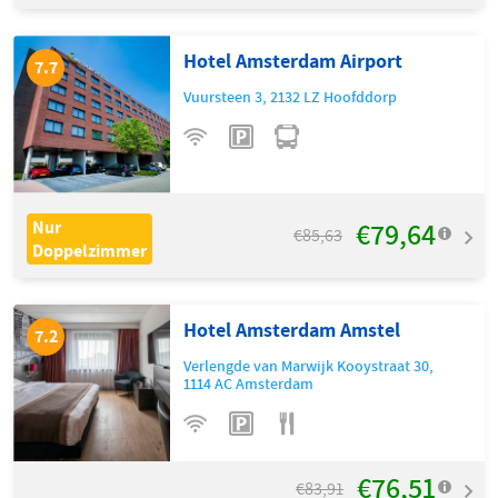
Hotel Amsterdam Airport
7.7
Vuursteen 3
,
2132 LZ
Hoofddorp
€79,64
Nur
€85,63
Doppelzimmer
Hotel Amsterdam Amstel
7.2
Verlengde van Marwijk Kooystraat 30
,
1114 AC
Amsterdam
€76,51
€83,91