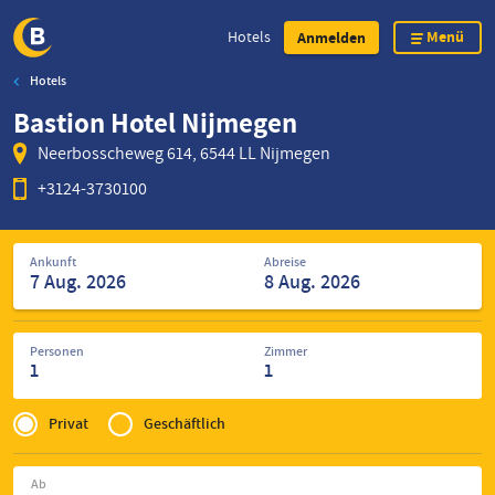
Menü
Hotels
Anmelden
Hotels
Direkt
Bastion Hotel Nijmegen
zum
Inhalt
Neerbosscheweg 614, 6544 LL Nijmegen
+3124-3730100
Suche
Ankunft
Abreise
nach
Hotels
Personen
Zimmer
1
1
Privé
of
Privat
Geschäftlich
Zakelijk
Ab