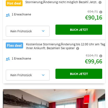
Stornierung/Änderung nicht möglich Bezahl Jetzt.
Hot deal
€94,71
1
Erwachsene
€90,16
BUCH JETZT
Kein Frühstück
Kostenlose Stornierung/Änderung bis 12:00 Uhr am Tag
Flex deal
Ihrer Ankunft. Bezahlen Sie später
€104,71
1
Erwachsene
€99,66
BUCH JETZT
Kein Frühstück