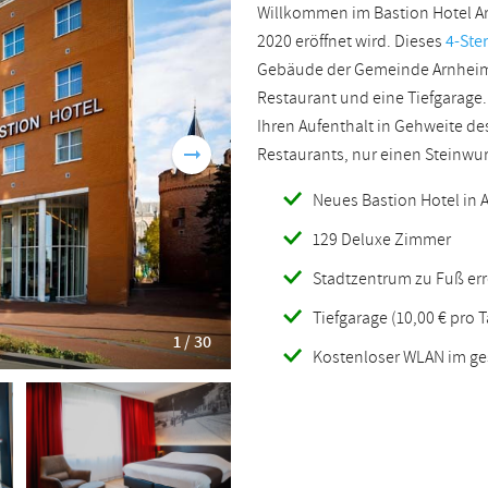
Willkommen im Bastion Hotel Ar
Rumänisch
Türkisch
2020 eröffnet wird. Dieses
4-Ste
Gebäude der Gemeinde Arnheim. 
Restaurant und eine Tiefgarage
Ihren Aufenthalt in Gehweite d
Restaurants, nur einen Steinwur
Neues Bastion Hotel in 
129 Deluxe Zimmer
Stadtzentrum zu Fuß err
Tiefgarage (10,00 € pro T
1 / 30
Kostenloser WLAN im g