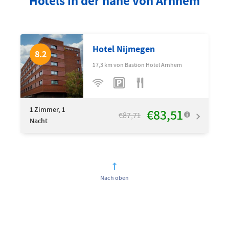
Hotels in der nähe von Arnhem
Hotel Nijmegen
8.2
17,3 km von Bastion Hotel Arnhem
1
Zimmer, 1
€83,51
€87,71
Nacht
Nach oben