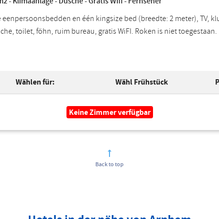
2 - Klimaanlage - Dusche - Gratis Wifi - Fernseher
 eenpersoonsbedden en één kingsize bed (breedte: 2 meter), TV, klui
he, toilet, föhn, ruim bureau, gratis WiFI. Roken is niet toegestaan.
Wählen für:
Wähl Frühstück
P
Keine Zimmer verfügbar
Back to top