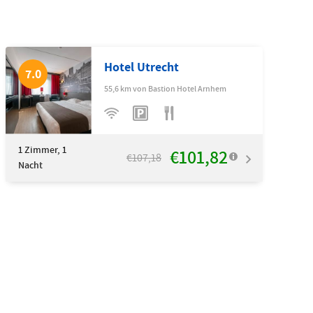
Hotel Utrecht
7.0
55,6 km von Bastion Hotel Arnhem
1
Zimmer, 1
€101,82
€107,18
Nacht