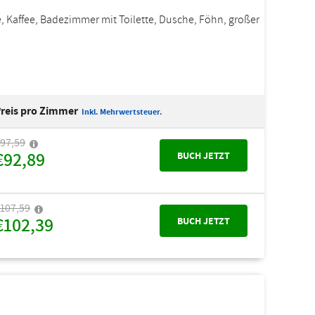
e, Kaffee, Badezimmer mit Toilette, Dusche, Föhn, großer
reis pro Zimmer
Inkl. Mehrwertsteuer.
97,59
€92,89
BUCH JETZT
107,59
€102,39
BUCH JETZT