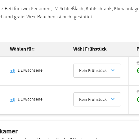
ze-Bett für zwei Personen, TV, Schließfach, Kühlschrank, Klimaanlag
ch und gratis WiFi. Rauchen ist nicht gestattet.
Wählen für:
Wähl Frühstück
P
€
1
Erwachsene
Kein Frühstück
€
1
Erwachsene
Kein Frühstück
ekamer