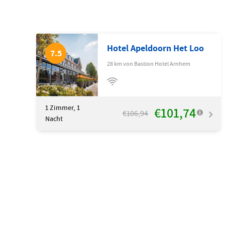
Hotel Apeldoorn Het Loo
7.5
28 km von Bastion Hotel Arnhem
1
Zimmer, 1
€101,74
€106,94
Nacht