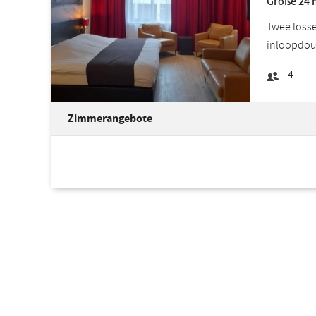
Größe 24 m
Twee losse
inloopdouc
4
Zimmerangebote