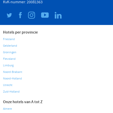
KvK-nummer: 20081363
Hotels per provincie
Friesland
Gelderland
Groningen
Flevoland
Limburg
Noord-Brabant
Noord-Holland
Utrecht
Zuid-Holland
Onze hotels van A tot Z
Almere