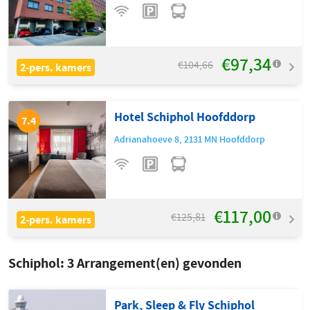
€97,34
€104,66
2-pers. kamers
Hotel Schiphol Hoofddorp
7.4
Adrianahoeve 8
,
2131 MN
Hoofddorp
€117,00
€125,81
2-pers. kamers
Schiphol:
3
Arrangement(en) gevonden
Park, Sleep & Fly Schiphol