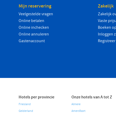
Mijn reservering
Zakelijk
Veelgestelde vragen
Zakelijk o
Online betalen
Vaste prij
Online inchecken
Boeken op
Online annuleren
Inloggen z
Gastenaccount
Registreer
Hotels per provincie
Onze hotels van A tot Z
Friesland
Almere
Gelderland
Amersfoort