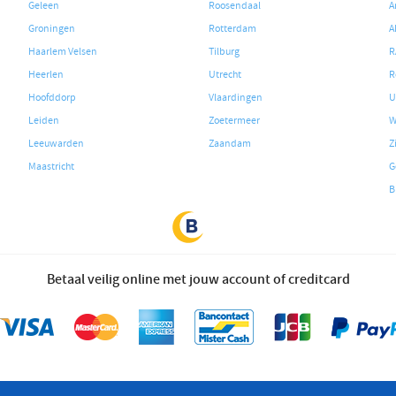
Geleen
Roosendaal
A
Groningen
Rotterdam
A
Haarlem Velsen
Tilburg
R
Heerlen
Utrecht
R
Hoofddorp
Vlaardingen
U
Leiden
Zoetermeer
W
Leeuwarden
Zaandam
Z
Maastricht
G
B
Betaal veilig online met jouw account of creditcard