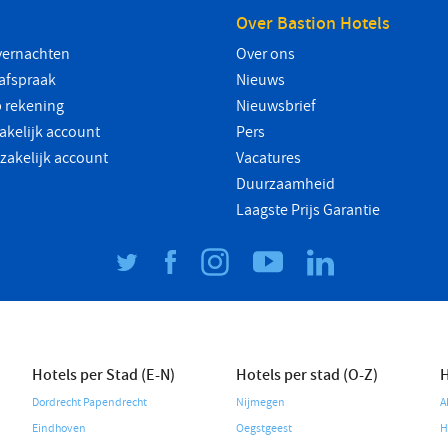
Over Bastion Hotels
vernachten
Over ons
safspraak
Nieuws
 rekening
Nieuwsbrief
akelijk account
Pers
 zakelijk account
Vacatures
Duurzaamheid
Laagste Prijs Garantie
Hotels per Stad (E-N)
Hotels per stad (O-Z)
H
Dordrecht Papendrecht
Nijmegen
A
Eindhoven
Oegstgeest
H