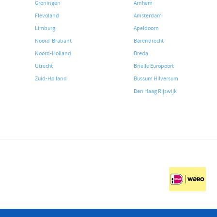
Groningen
Arnhem
Flevoland
Amsterdam
Limburg
Apeldoorn
Noord-Brabant
Barendrecht
Noord-Holland
Breda
Utrecht
Brielle Europoort
Zuid-Holland
Bussum Hilversum
Den Haag Rijswijk