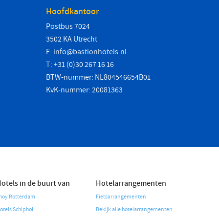
Hoofdkantoor
Postbus 7024
3502 KA Utrecht
E:
info@bastionhotels.nl
T: +31 (0)30 267 16 16
BTW-nummer: NL804546654B01
KvK-nummer: 20081363
otels in de buurt van
Hotelarrangementen
hoy Rotterdam
Fietsarrangementen
otels Schiphol
Bekijk alle hotelarrangementen