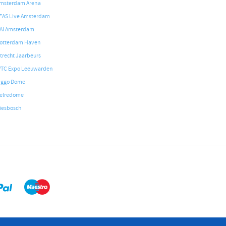
msterdam Arena
FAS Live Amsterdam
AI Amsterdam
otterdam Haven
trecht Jaarbeurs
TC Expo Leeuwarden
iggo Dome
elredome
iesbosch