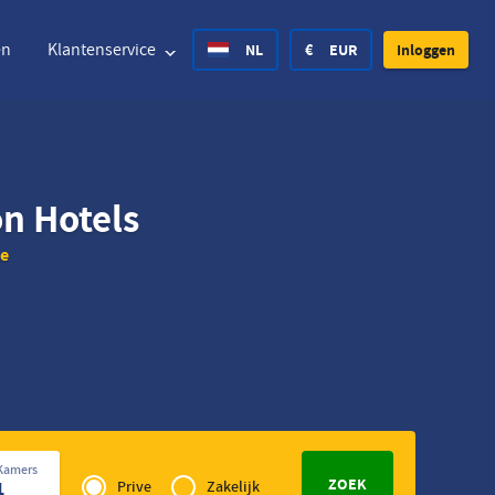
en
Klantenservice
NL
€
EUR
Inloggen
ted States Dollar
Deutsch
£
British Pound
on Hotels
te
ted States Dollar
Deutsch
£
British Pound
ish Krone
Español
Rs.
India Rupee
way Krone
Hrvatski
zł
Poland Zloty
den Krona
Finnish
CHF
Switzerland Franc
Privé
Tsjechisch
Kamers
of
1
Prive
Zakelijk