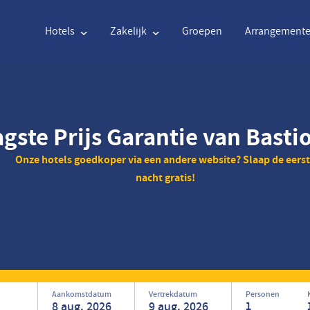
Hotels
Zakelijk
Groepen
Arrangement
Engels
€
Euro
Nederlands
$
Uni
gste Prijs Garantie van Basti
Onze hotels goedkoper via een andere website? Slaap de eers
Engels
€
Euro
Nederlands
$
Uni
nacht gratis!
Français
CAD
Canadian Dollar
Italiano
DKK
Dan
Polski
NZD
New Zealand Dollar
Português
NOK
Nor
Svenska
Kč
Czech Koruna
Danish
SEK
Swe
Greek
Norsk
Aankomstdatum
Vertrekdatum
Personen
1