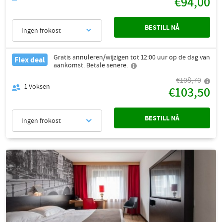
€94,00
BESTILL NÅ
Ingen frokost
Gratis annuleren/wijzigen tot 12:00 uur op de dag van
Flex deal
aankomst. Betale senere.
€108,70
1
Voksen
€103,50
BESTILL NÅ
Ingen frokost