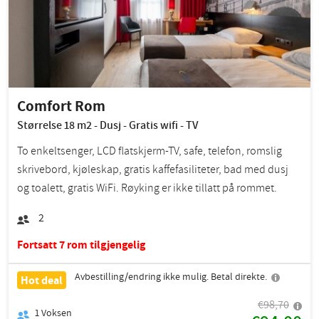
Comfort Rom
Størrelse 18 m2 - Dusj - Gratis wifi - TV
To enkeltsenger, LCD flatskjerm-TV, safe, telefon, romslig
skrivebord, kjøleskap, gratis kaffefasiliteter, bad med dusj
og toalett, gratis WiFi. Røyking er ikke tillatt på rommet.
2
Fortsatt 7 rom tilgjengelig
Avbestilling/endring ikke mulig. Betal direkte.
Hot deal
€98,70
1
Voksen