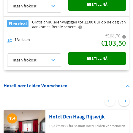
BESTILL NÅ
Ingen frokost
Gratis annuleren/wijzigen tot 12:00 uur op de dag van
Flex deal
aankomst. Betale senere.
€108,70
1
Voksen
€103,50
BESTILL NÅ
Ingen frokost
Hotell nær Leiden Voorschoten
Hotel Den Haag Rijswijk
7.4
15,3 km vekk fra Bastion Hotel Leiden Voorschoten