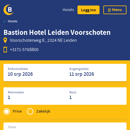
Menu
Hotels
Logg Inn
Hotels
Skip
Bastion Hotel Leiden Voorschoten
to
main
Voorschoterweg 8 , 2324 NE Leiden
content
+3171-5768800
Søk
Ankomstdato
Avgangsdato
etter
hoteller
Mennesker
Rom
1
1
Privé
of
Prive
Zakelijk
Zakelijk
From