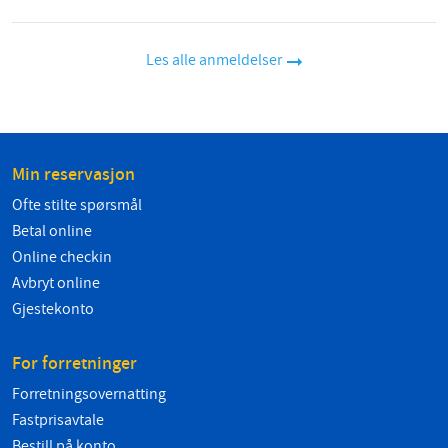
Les alle anmeldelser
Min reservasjon
Ofte stilte spørsmål
Betal online
Online checkin
Avbryt online
Gjestekonto
For forretninger
Forretningsovernatting
Fastprisavtale
Bestill på konto