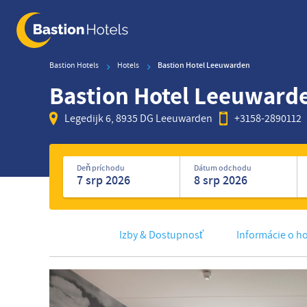
Skip
to
main
content
Bastion Hotels
Hotels
Bastion Hotel Leeuwarden
Bastion Hotel Leeuward
Legedijk 6, 8935 DG Leeuwarden
+3158-2890112
Vyhľadajte
hotely
Deň príchodu
Dátum odchodu
Izby & Dostupnosť
Informácie o ho