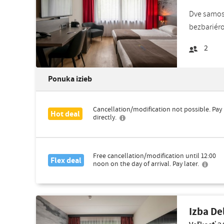
Dve samost
bezbariéro
2
Ponuka izieb
Cancellation/modification not possible. Pay
Hot deal
directly.
Free cancellation/modification until 12:00
Flex deal
noon on the day of arrival. Pay later.
Izba De