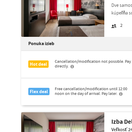
Dve samost
kúpeľňa so
2
Ponuka izieb
Cancellation/modification not possible. Pay
Hot deal
directly.
Free cancellation/modification until 12:00
Flex deal
noon on the day of arrival. Pay later.
Izba De
Veľkosť 24