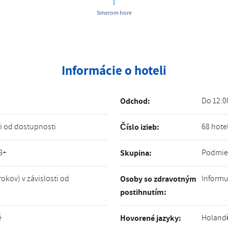
Smerom hore
Informácie o hoteli
Do 12:0
Odchod:
ti od dostupnosti
68 hote
Číslo izieb:
8+
Podmien
Skupina:
rokov) v závislosti od
Informu
Osoby so zdravotným
postihnutím:
é
Holandč
Hovorené jazyky: