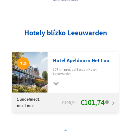
Hotely blízko Leeuwarden
Hotel Apeldoorn Het Loo
7.5
107 km preč od Bastion Hotel
Leeuwarden
1
undefined1
€101,74
€106,94
noc 1 noci