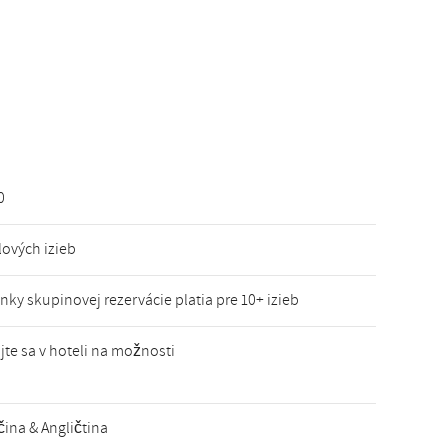
0
lových izieb
ky skupinovej rezervácie platia pre 10+ izieb
jte sa v hoteli na možnosti
ina & Angličtina