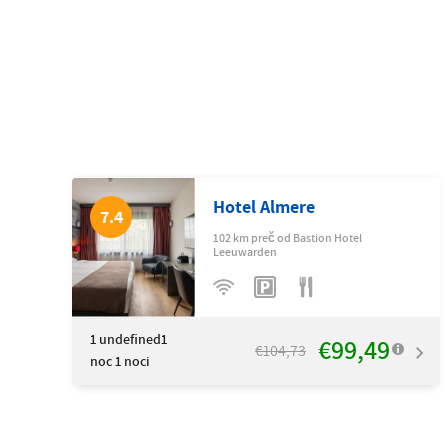
Hotel Almere
7.4
102 km preč od Bastion Hotel
Leeuwarden
1
undefined1
€99,49
€104,73
noc 1 noci