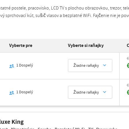
atné postele, pracovisko, LCD TV s plochou obrazovkou, trezor, tele
vý sprchovací kút, sušič vlasov a bezplatné WiFi. Fajčenie nie je po
Vyberte pre
Vyberte si raňajky
C
€
1
Dospelý
Žiadne raňajky
€
1
Dospelý
Žiadne raňajky
luxe King