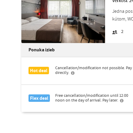
Veľkosť 24
Jedna post
kútom, WC,
2
Ponuka izieb
Cancellation/modification not possible. Pay
Hot deal
directly.
Free cancellation/modification until 12:00
Flex deal
noon on the day of arrival. Pay later.