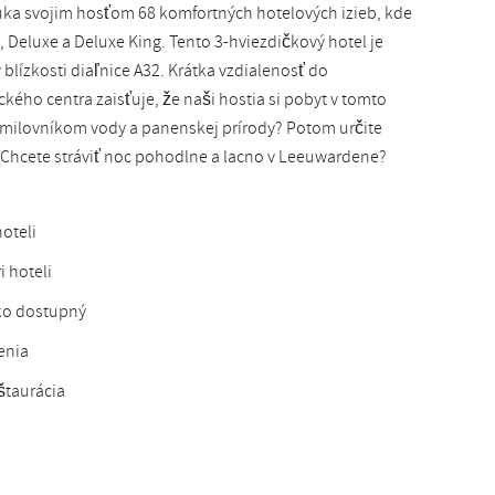
ka svojim hosťom 68 komfortných hotelových izieb, kde
Slovak
, Deluxe a Deluxe King. Tento 3-hviezdičkový hotel je
blízkosti diaľnice A32. Krátka vzdialenosť do
ckého centra zaisťuje, že naši hostia si pobyt v tomto
e milovníkom vody a panenskej prírody? Potom určite
 Chcete stráviť noc pohodlne a lacno v Leeuwardene?
oteli
i hoteli
ko dostupný
enia
eštaurácia