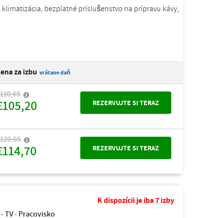
, klimatizácia, bezplatné príslušenstvo na prípravu kávy,
ena za izbu
vrátane daň
110,65
€105,20
REZERVUJTE SI TERAZ
120,65
€114,70
REZERVUJTE SI TERAZ
K dispozícii je iba 7 izby
 - TV - Pracovisko