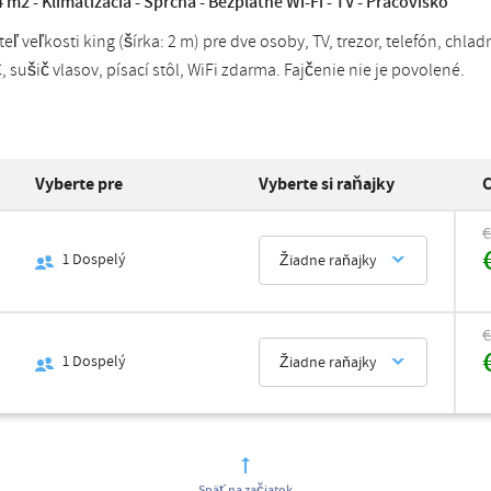
 m2 - Klimatizácia - Sprcha - Bezplatné Wi-Fi - TV - Pracovisko
eľ veľkosti king (šírka: 2 m) pre dve osoby, TV, trezor, telefón, chl
 sušič vlasov, písací stôl, WiFi zdarma. Fajčenie nie je povolené.
Vyberte pre
Vyberte si raňajky
C
€
1
Dospelý
Žiadne raňajky
€
1
Dospelý
Žiadne raňajky
Späť na začiatok