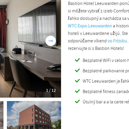
Bastion Hotel Leeuwarden ponú
Romanian
Turkish
si môžete vybrať z izieb Comfort
ľahko dostupný a nachádza sa v 
WTC Expo Leeuwarden
a histori
hoteli v Leeuwardene užijú. St
odporúčame víkend
vo Frízsku
.
rezervujte si s Bastion Hotels!
Bezplatné WiFi v celom h
Bezplatné parkovanie pr
WTC Leeuwarden je ľah
1 / 12
Bezplatné fitness zariad
Útulný bar a a la carte r