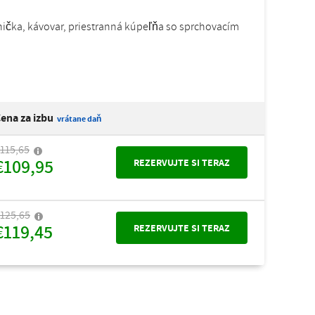
adnička, kávovar, priestranná kúpeľňa so sprchovacím
ena za izbu
vrátane daň
115,65
€109,95
REZERVUJTE SI TERAZ
125,65
€119,45
REZERVUJTE SI TERAZ