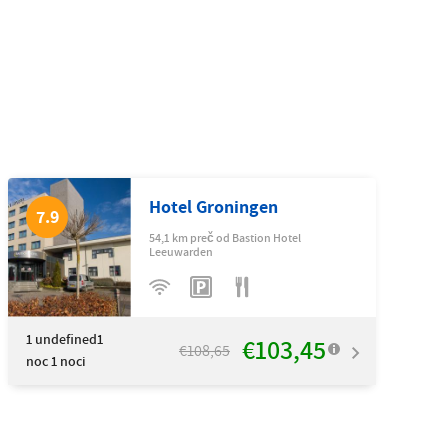
Hotel Groningen
7.9
54,1 km preč od Bastion Hotel
Leeuwarden
1
undefined1
€103,45
€108,65
noc 1 noci