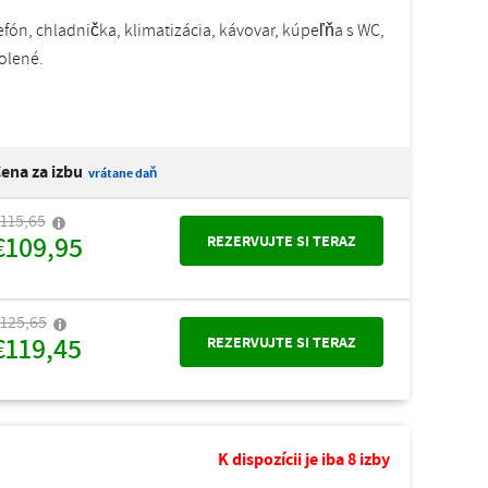
fón, chladnička, klimatizácia, kávovar, kúpeľňa s WC,
volené.
ena za izbu
vrátane daň
115,65
€109,95
REZERVUJTE SI TERAZ
125,65
€119,45
REZERVUJTE SI TERAZ
K dispozícii je iba 8 izby