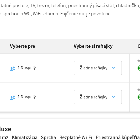
atné postele, TV, trezor, telefón, priestranný písací stôl, chladnička
 sprchou a WC, WiFi zdarma. Fajčenie nie je povolené.
Vyberte pre
Vyberte si raňajky
C
€
1
Dospelý
Žiadne raňajky
€
1
Dospelý
Žiadne raňajky
luxe
 m2 - Klimatizácia - Sprcha - Bezplatné Wi-Fi - Priestranná kúpeľňa