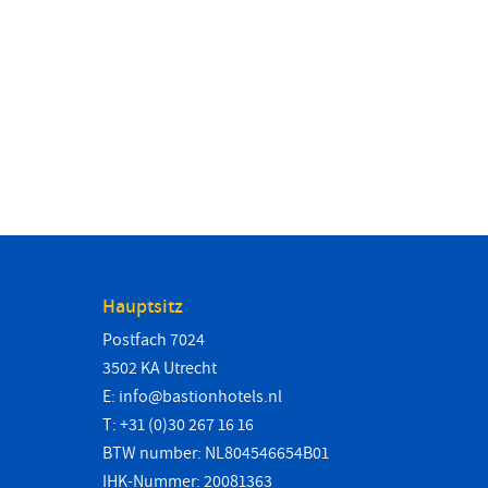
Hauptsitz
Postfach 7024
3502 KA Utrecht
E:
info@bastionhotels.nl
T: +31 (0)30 267 16 16
BTW number: NL804546654B01
IHK-Nummer: 20081363