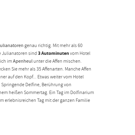
Julianatoren
genau richtig. Mit mehr als 60
e Julianatoren sind
3 Autominuten
vom Hotel
ich im
Apenheul
unter die Affen mischen.
cken Sie mehr als 35 Affenarten. Manche Affen
einer auf den Kopf... Etwas weiter vom Hotel
. Springende Delfine, Berührung von
nem heißen Sommertag. Ein Tag im Dolfinarium
em erlebnisreichen Tag mit der ganzen Familie