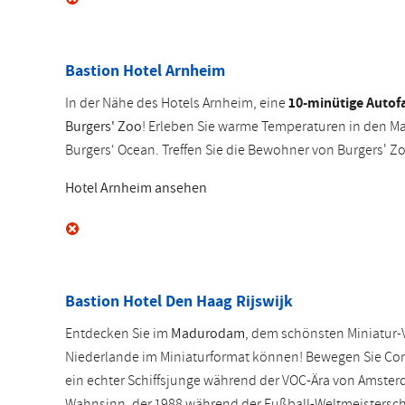
Bastion Hotel Arnheim
In der Nähe des Hotels Arnheim, eine
10-minütige Autof
Burgers' Zoo
! Erleben Sie warme Temperaturen in den Ma
Burgers‘ Ocean. Treffen Sie die Bewohner von Burgers' Z
Hotel Arnheim ansehen
Bastion Hotel Den Haag Rijswijk
Entdecken Sie im
Madurodam
, dem schönsten Miniatur-
Niederlande im Miniaturformat können! Bewegen Sie Con
ein echter Schiffsjunge während der VOC-Ära von Amster
Wahnsinn, der 1988 während der Fußball-Weltmeisterscha