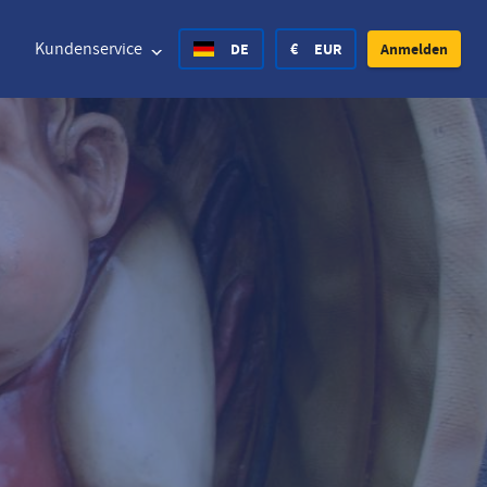
Kundenservice
DE
€
EUR
Anmelden
d States Dollar
Deutsch
£
British Pound
d States Dollar
Deutsch
£
British Pound
sh Krone
Español
Rs.
India Rupee
ay Krone
Hvratski
zł
Poland Zloty
en Krona
Finnish
CHF
Switzerland Franc
Tschechisch