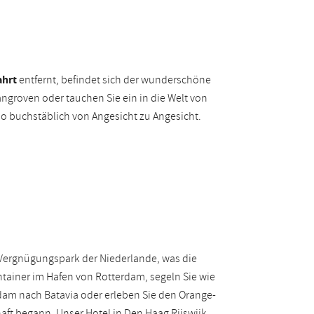
ahrt
entfernt, befindet sich der wunderschöne
ngroven oder tauchen Sie ein in die Welt von
oo buchstäblich von Angesicht zu Angesicht.
Vergnügungspark der Niederlande, was die
tainer im Hafen von Rotterdam, segeln Sie wie
dam nach Batavia oder erleben Sie den Orange-
ft begann. Unser Hotel in Den Haag Rijswijk