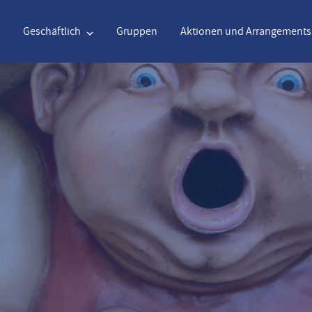
Geschäftlich
Gruppen
Aktionen und Arrangements
Englisch
€
Euro
Nederlands
$
Unite
Englisch
€
Euro
Nederlands
$
Unite
Français
CAD
Kanadischer Dollar
Italiano
DKK
Dani
Polski
NZD
New Zealand Dollar
Português
NOK
Norw
Svenska
Kč
Czech Koruna
Danish
SEK
Swed
Greek
Norsk