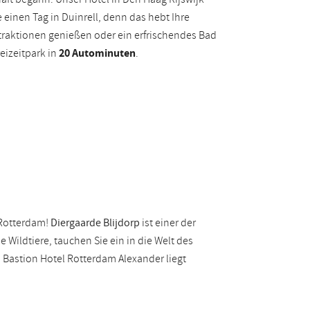
 einen Tag in Duinrell, denn das hebt Ihre
traktionen genießen oder ein erfrischendes Bad
eizeitpark in
20 Autominuten
.
 Rotterdam!
Diergaarde Blijdorp
ist einer der
Wildtiere, tauchen Sie ein in die Welt des
Bastion Hotel Rotterdam Alexander liegt