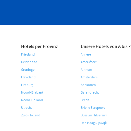
Hotels per Provinz
Unsere Hotels von A bis Z
Friesland
Almere
Gelderland
Amersfoort
Groningen
Arnhem
Flevoland
Amsterdam
Limburg
Apeldoorn
Noord-Brabant
Barendrecht
Noord-Holland
Breda
Utrecht
Brielle Europoort
Zuid-Holland
Bussum Hilversum
Den Haag Rijswijk