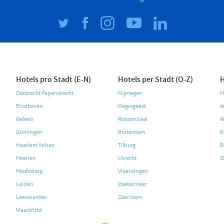
Hotels pro Stadt (E-N)
Hotels per Stadt (O-Z)
H
Dordrecht Papendrecht
Nijmegen
H
Eindhoven
Oegstgeest
A
Geleen
Roosendaal
A
Groningen
Rotterdam
R
Haarlem Velsen
Tilburg
R
Heerlen
Utrecht
Z
Hoofddorp
Vlaardingen
Leiden
Zoetermeer
Leeuwarden
Zaandam
Maastricht