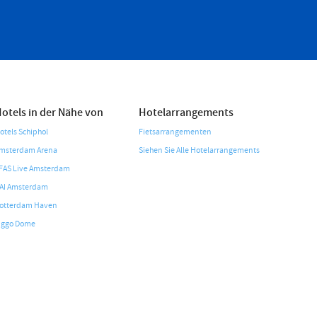
otels in der Nähe von
Hotelarrangements
otels Schiphol
Fietsarrangementen
msterdam Arena
Siehen Sie Alle Hotelarrangements
FAS Live Amsterdam
AI Amsterdam
otterdam Haven
iggo Dome